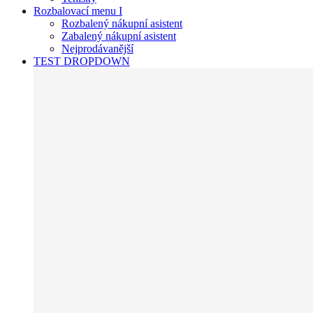
Rozbalovací menu I
Rozbalený nákupní asistent
Zabalený nákupní asistent
Nejprodávanější
TEST DROPDOWN