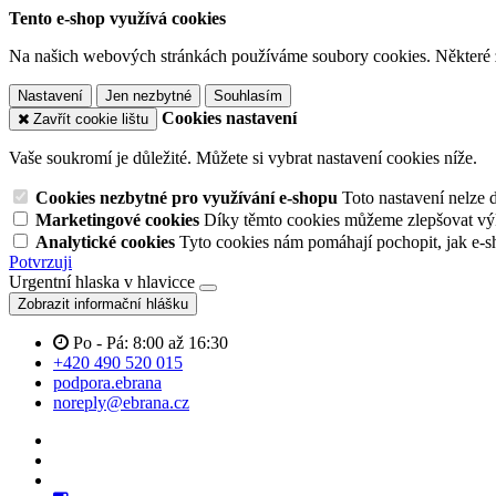
Tento e-shop využívá cookies
Na našich webových stránkách používáme soubory cookies. Některé z n
Nastavení
Jen nezbytné
Souhlasím
Cookies nastavení
Zavřít cookie lištu
Vaše soukromí je důležité. Můžete si vybrat nastavení cookies níže.
Cookies nezbytné pro využívání e-shopu
Toto nastavení nelze 
Marketingové cookies
Díky těmto cookies můžeme zlepšovat výko
Analytické cookies
Tyto cookies nám pomáhají pochopit, jak e-s
Potvrzuji
Urgentní hlaska v hlavicce
Zobrazit informační hlášku
Po - Pá: 8:00 až 16:30
+420 490 520 015
podpora.ebrana
noreply@ebrana.cz