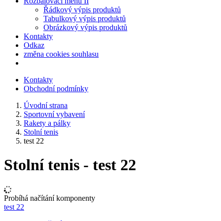
Rozbalovací menu II
Řádkový výpis produktů
Tabulkový výpis produktů
Obrázkový výpis produktů
Kontakty
Odkaz
změna cookies souhlasu
Kontakty
Obchodní podmínky
Úvodní strana
Sportovní vybavení
Rakety a pálky
Stolní tenis
test 22
Stolní tenis - test 22
Probíhá načítání komponenty
test 22