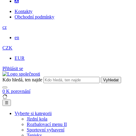
Kontakty
Obchodní podmínky
cz
en
CZK
EUR
Přihlásit se
Kdo hledá, ten najde
Vyhledat
0
K porovnání
☰
Vyberte si kategorii
Jízdní kola
Rozbalovací menu II
Sportovní vybavení
Tenisky