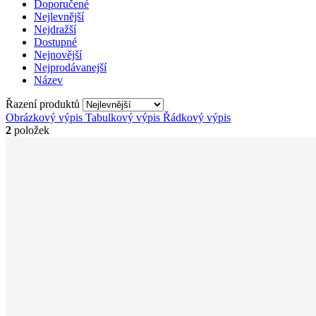
Doporučené
Nejlevnější
Nejdražší
Dostupné
Nejnovější
Nejprodávanejší
Název
Řazení produktů
Obrázkový výpis
Tabulkový výpis
Řádkový výpis
2
položek