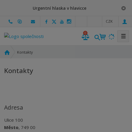
Urgentní hlaska v hlavicce
c
CZK
z
0
☰
Ú
Kontakty
v
o
Kontakty
d
n
í
s
t
r
Adresa
a
n
Ulice 100
a
Město
, 749 00