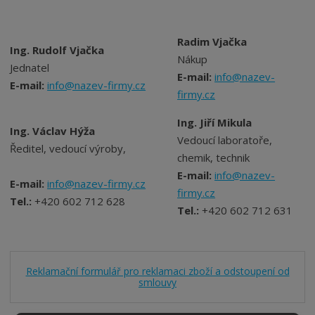
Radim Vjačka
Ing. Rudolf Vjačka
Nákup
Jednatel
E-mail:
info@nazev-
E-mail:
info@nazev-firmy.cz
firmy.cz
Ing. Jiří Mikula
Ing. Václav Hýža
Vedoucí laboratoře,
Ředitel, vedoucí výroby,
chemik, technik
E-mail:
info@nazev-
E-mail:
info@nazev-firmy.cz
firmy.cz
Tel.:
+420 602 712 628
Tel.:
+420 602 712 631
Reklamační formulář pro reklamaci zboží a odstoupení od
smlouvy