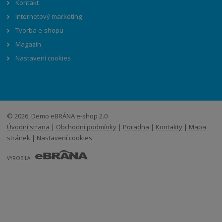
Kontakt
Internetový marketing
Tvorba e-shopu
Magazín
Nastavení cookies
© 2026, Demo eBRÁNA e-shop 2.0
Úvodní strana
|
Obchodní podmínky
|
Poradna
|
Kontakty
|
Mapa
stránek
|
Nastavení cookies
E
B
VYROBILA
R
Á
N
A
.
C
Z