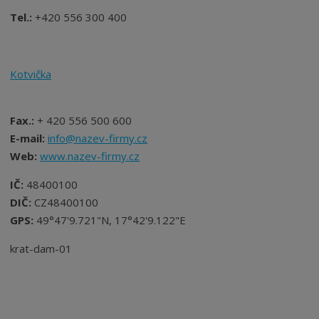
Tel.:
+420 556 300 400
Kotvička
Fax.:
+ 420 556 500 600
E-mail:
info@nazev-firmy.cz
Web:
www.nazev-firmy.cz
IČ:
48400100
DIČ:
CZ48400100
GPS:
49°47'9.721"N, 17°42'9.122"E
krat-dam-01