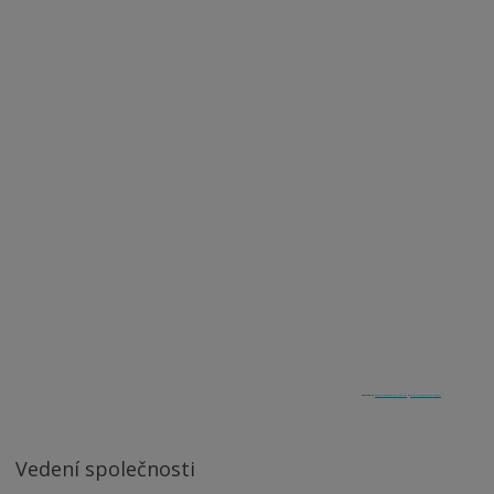
Powered by
Googlemapsgenerator.com/zh/
&
http://botonmegusta.org/en/
Vedení společnosti