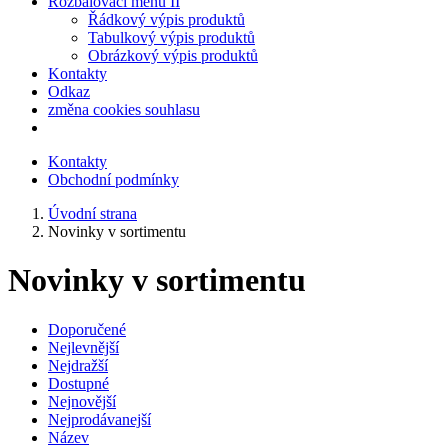
Rozbalovací menu II
Řádkový výpis produktů
Tabulkový výpis produktů
Obrázkový výpis produktů
Kontakty
Odkaz
změna cookies souhlasu
Kontakty
Obchodní podmínky
Úvodní strana
Novinky v sortimentu
Novinky v sortimentu
Doporučené
Nejlevnější
Nejdražší
Dostupné
Nejnovější
Nejprodávanejší
Název