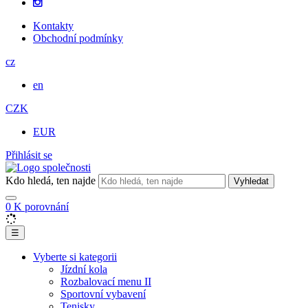
Kontakty
Obchodní podmínky
cz
en
CZK
EUR
Přihlásit se
Kdo hledá, ten najde
Vyhledat
0
K porovnání
☰
Vyberte si kategorii
Jízdní kola
Rozbalovací menu II
Sportovní vybavení
Tenisky