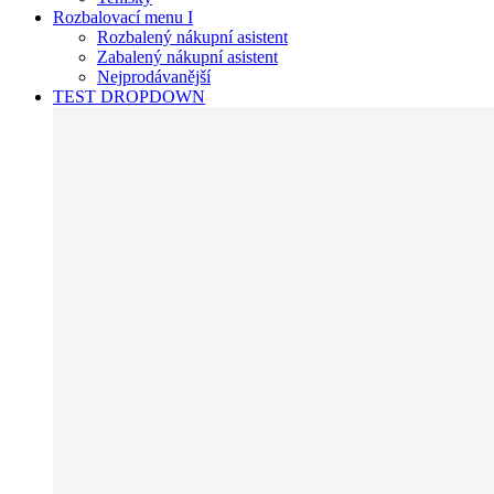
Rozbalovací menu I
Rozbalený nákupní asistent
Zabalený nákupní asistent
Nejprodávanější
TEST DROPDOWN