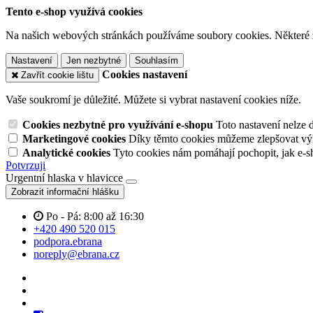
Tento e-shop využívá cookies
Na našich webových stránkách používáme soubory cookies. Některé z n
Nastavení
Jen nezbytné
Souhlasím
Cookies nastavení
Zavřít cookie lištu
Vaše soukromí je důležité. Můžete si vybrat nastavení cookies níže.
Cookies nezbytné pro využívání e-shopu
Toto nastavení nelze 
Marketingové cookies
Díky těmto cookies můžeme zlepšovat výko
Analytické cookies
Tyto cookies nám pomáhají pochopit, jak e-s
Potvrzuji
Urgentní hlaska v hlavicce
Zobrazit informační hlášku
Po - Pá: 8:00 až 16:30
+420 490 520 015
podpora.ebrana
noreply@ebrana.cz