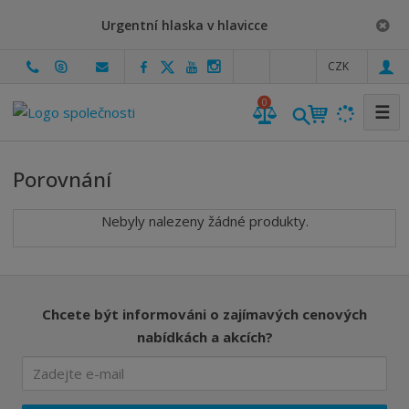
Urgentní hlaska v hlavicce
c
CZK
z
0
☰
Porovnání
Nebyly nalezeny žádné produkty.
Chcete být informováni o zajímavých cenových
nabídkách a akcích?