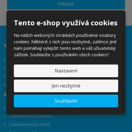
Přihlásit
Souhlasím se
zpracováním osobních údajů
.
Tento e-shop využívá cookies
Na našich webových stránkách používáme soubory
cookies. Některé z nich jsou nezbytné, zatímco jiné
Nejčastěji hledáte
nám pomáhají vylepšit tento web a váš uživatelský
zážitek. Souhlasíte s používáním všech cookies?
Krosové kolo Supernal
Pánské koupací kraťasy
Nastavení
Krátké tričko bez potisku
Polo tričko
Jen nezbytné
Doporučujeme
Souhlasím
Pánské kraťasy s proužkem
Cyklistické boty Shimano
Sada tenisových míčků