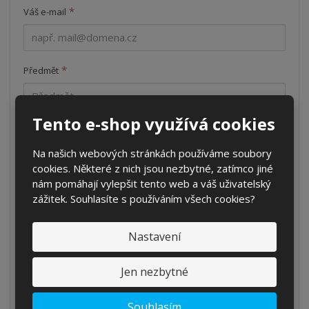
*
Váš e-mail
*
Předmět
Tento e-shop využívá cookies
*
Váš dotaz
Na našich webových stránkách používáme soubory
cookies. Některé z nich jsou nezbytné, zatímco jiné
nám pomáhají vylepšit tento web a váš uživatelský
zážitek. Souhlasíte s používáním všech cookies?
Nastavení
Jen nezbytné
Odeslat
Souhlasím
Souhlasím se
zpracováním osobních údajů
.