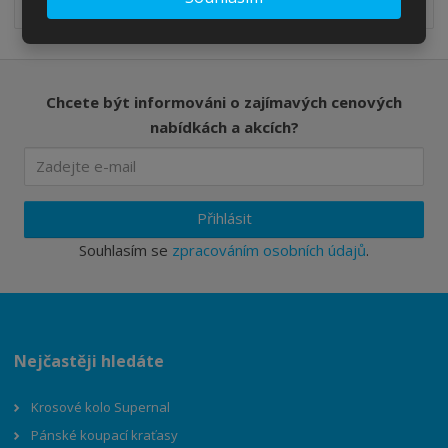
Chcete být informováni o zajímavých cenových
nabídkách a akcích?
Přihlásit
Souhlasím se
zpracováním osobních údajů
.
Nejčastěji hledáte
Krosové kolo Supernal
Pánské koupací kraťasy