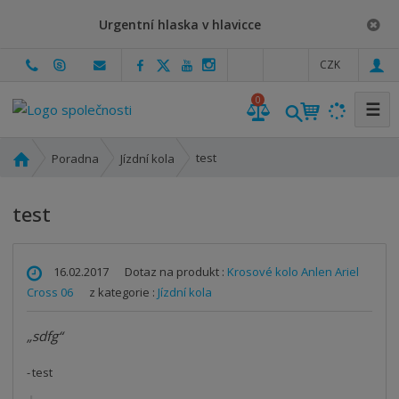
Urgentní hlaska v hlavicce
c
CZK
z
0
☰
Ú
test
Poradna
Jízdní kola
v
o
test
d
n
í
16.02.2017
Dotaz na produkt :
Krosové kolo Anlen Ariel
s
Cross 06
z kategorie :
Jízdní kola
t
r
a
sdfg
n
test
a