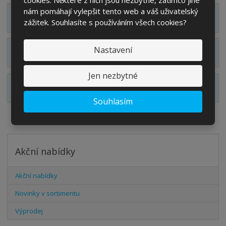
nám pomáhají vylepšit tento web a váš uživatelský
Zobrazit detailní popis
zážitek. Souhlasíte s používáním všech cookies?
Nastavení
Zobrazit hodnocení produktu
Jen nezbytné
Zobrazit alternativní produkty
Souhlasím
Akční nabídky
Akční nabídky
Novinky v sortimentu
Výprodej