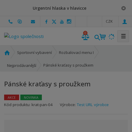
Urgentní hlaska v hlavicce
c
CZK
z
0
☰
Ú
Sportovní vybavení
Rozbalovací menu I
v
o
Pánské kraťasy s proužkem
Nejprodávanější
d
n
Pánské kraťasy s proužkem
í
s
t
AKCE
NOVINKA
r
Kód produktu:
krat-pan-04
Výrobce:
Test URL výrobce
a
n
a