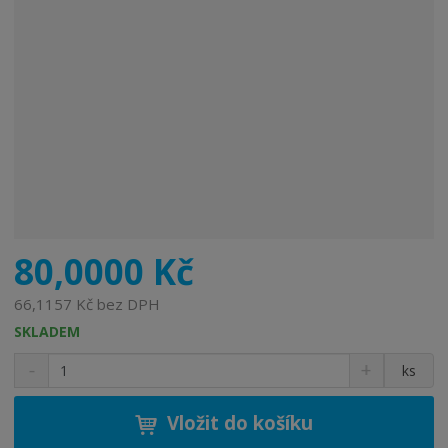
80,0000 Kč
66,1157 Kč bez DPH
SKLADEM
S
N
Z
ks
n
a
m
í
v
ě
ž
ý
Vložit do košíku
n
i
š