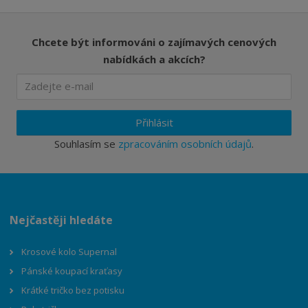
Chcete být informováni o zajímavých cenových
nabídkách a akcích?
Přihlásit
Souhlasím se
zpracováním osobních údajů
.
Nejčastěji hledáte
Krosové kolo Supernal
Pánské koupací kraťasy
Krátké tričko bez potisku