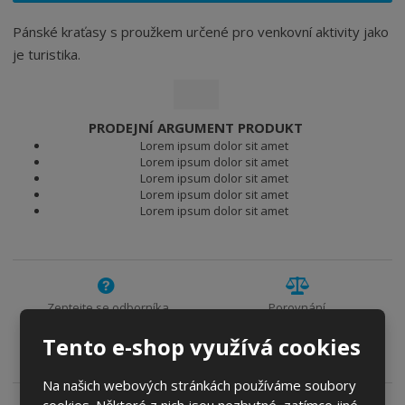
i
t
i
t
m
t
Pánské kraťasy s proužkem určené pro venkovní aktivity jako
p
n
m
je turistika.
o
o
n
ž
o
č
s
ž
e
t
s
t
PRODEJNÍ ARGUMENT PRODUKT
v
t
Lorem ipsum dolor sit amet
í
v
Lorem ipsum dolor sit amet
í
Lorem ipsum dolor sit amet
Lorem ipsum dolor sit amet
Lorem ipsum dolor sit amet
Zeptejte se odborníka
Porovnání
Tento e-shop využívá cookies
Sdílet
Na našich webových stránkách používáme soubory
cookies. Některé z nich jsou nezbytné, zatímco jiné