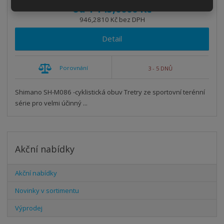
od
1 145,0000 Kč
946,2810 Kč bez DPH
Detail
Porovnání
3 - 5 DNŮ
Shimano SH-M086 -cyklistická obuv Tretry ze sportovní terénní
série pro velmi účinný ...
Akční nabídky
Akční nabídky
Novinky v sortimentu
Výprodej