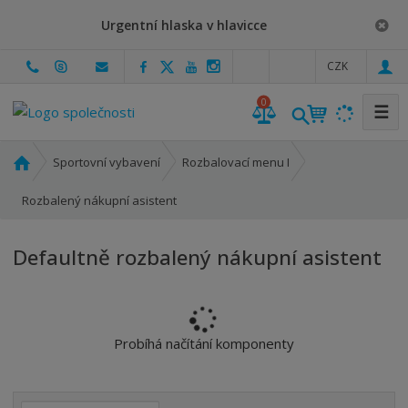
Urgentní hlaska v hlavicce
c
CZK
z
0
☰
Ú
Sportovní vybavení
Rozbalovací menu I
v
o
Rozbalený nákupní asistent
d
n
Defaultně rozbalený nákupní asistent
í
s
t
r
a
Probíhá načítání komponenty
n
a