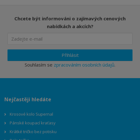
Chcete být informováni o zajímavých cenových
nabídkách a akcích?
Přihlásit
Souhlasím se
zpracováním osobních údajů
.
Nejčastěji hledáte
Krosové kolo Supernal
Pánské koupací kraťasy
Krátké tričko bez potisku