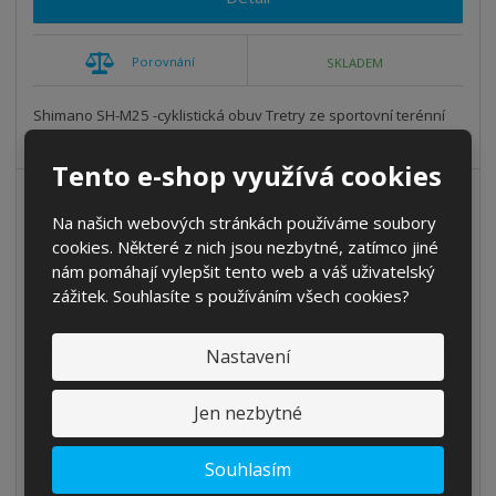
Porovnání
SKLADEM
Shimano SH-M25 -cyklistická obuv Tretry ze sportovní terénní
série pro velmi účinný p...
Tento e-shop využívá cookies
AKCE
54
%
Na našich webových stránkách používáme soubory
-
DOPRAVA ZDARMA
cookies. Některé z nich jsou nezbytné, zatímco jiné
NEJPRODÁVANĚJŠÍ
nám pomáhají vylepšit tento web a váš uživatelský
NOVINKA
zážitek. Souhlasíte s používáním všech cookies?
VÝPRODEJ
Nastavení
Jen nezbytné
Cyklistické boty Shimano SH-M086
Souhlasím