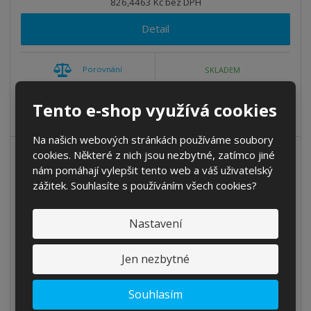
826,4463 Kč bez DPH
Detail
Porovnání
SKLADEM
Shimano SH-M25 -cyklistická obuv Tretry ze sportovní terénní
Tento e-shop využívá cookies
série pro velmi účinný p...
Na našich webových stránkách používáme soubory
cookies. Některé z nich jsou nezbytné, zatímco jiné
AKCE
nám pomáhají vylepšit tento web a váš uživatelský
zážitek. Souhlasíte s používáním všech cookies?
Nastavení
Jen nezbytné
Souhlasím