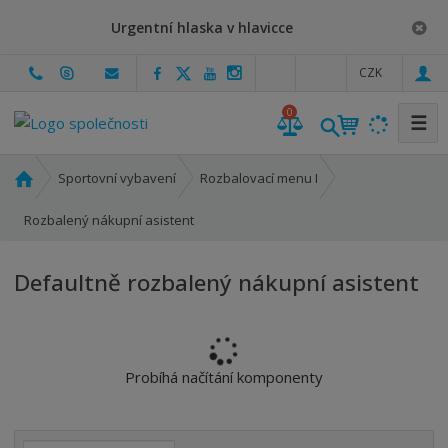
Urgentní hlaska v hlavicce
c
CZK
z
0
☰
Ú
Sportovní vybavení
Rozbalovací menu I
v
o
Rozbalený nákupní asistent
d
n
Defaultně rozbalený nákupní asistent
í
s
t
r
a
Probíhá načítání komponenty
n
a