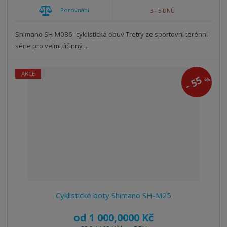
Porovnání
3 - 5 DNŮ
Shimano SH-M086 -cyklistická obuv Tretry ze sportovní terénní
série pro velmi účinný ...
AKCE
55
%
-
Cyklistické boty Shimano SH-M25
od
1 000,0000 Kč