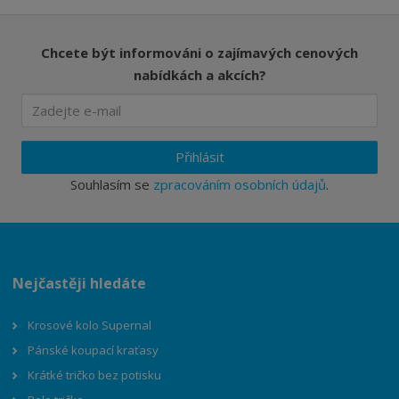
Chcete být informováni o zajímavých cenových
nabídkách a akcích?
Přihlásit
Souhlasím se
zpracováním osobních údajů
.
Nejčastěji hledáte
Krosové kolo Supernal
Pánské koupací kraťasy
Krátké tričko bez potisku