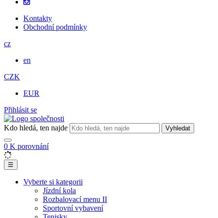
Kontakty
Obchodní podmínky
cz
en
CZK
EUR
Přihlásit se
Kdo hledá, ten najde
Vyhledat
0
K porovnání
☰
Vyberte si kategorii
Jízdní kola
Rozbalovací menu II
Sportovní vybavení
Tenisky