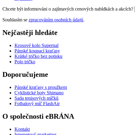
Chcete být informováni o zajímavých cenových nabídkách a akcích?
Souhlasím se
zpracováním osobních údajů
.
Nejčastěji hledáte
Krosové kolo Supernal
Pánské koupací kraťasy
Krátké tričko bez potisku
Polo tričko
Doporučujeme
Pánské kraťasy s proužkem
Cyklistické boty Shimano
Sada tenisových míčků
Fotbalový míč FlashAir
O společnosti eBRÁNA
Kontakt
Internetový marketing