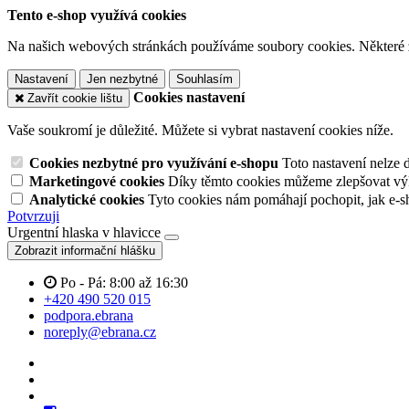
Tento e-shop využívá cookies
Na našich webových stránkách používáme soubory cookies. Některé z n
Nastavení
Jen nezbytné
Souhlasím
Cookies nastavení
Zavřít cookie lištu
Vaše soukromí je důležité. Můžete si vybrat nastavení cookies níže.
Cookies nezbytné pro využívání e-shopu
Toto nastavení nelze 
Marketingové cookies
Díky těmto cookies můžeme zlepšovat výko
Analytické cookies
Tyto cookies nám pomáhají pochopit, jak e-s
Potvrzuji
Urgentní hlaska v hlavicce
Zobrazit informační hlášku
Po - Pá: 8:00 až 16:30
+420 490 520 015
podpora.ebrana
noreply@ebrana.cz