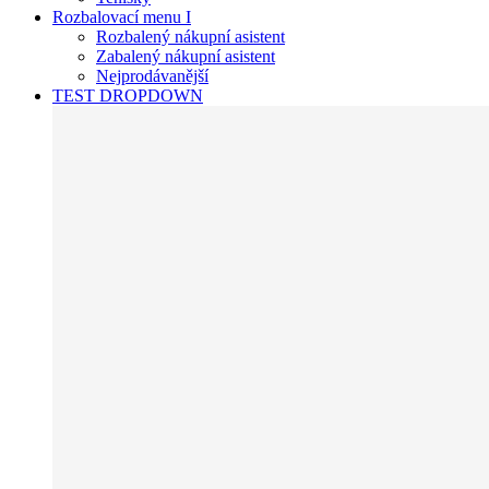
Rozbalovací menu I
Rozbalený nákupní asistent
Zabalený nákupní asistent
Nejprodávanější
TEST DROPDOWN