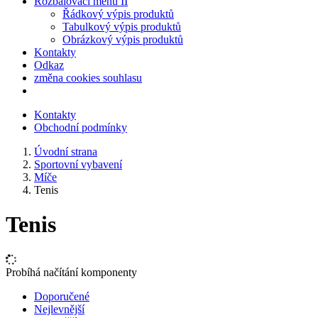
Rozbalovací menu II
Řádkový výpis produktů
Tabulkový výpis produktů
Obrázkový výpis produktů
Kontakty
Odkaz
změna cookies souhlasu
Kontakty
Obchodní podmínky
Úvodní strana
Sportovní vybavení
Míče
Tenis
Tenis
Probíhá načítání komponenty
Doporučené
Nejlevnější