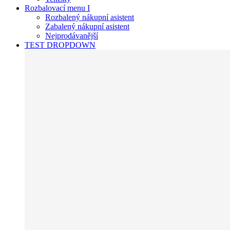
Rozbalovací menu I
Rozbalený nákupní asistent
Zabalený nákupní asistent
Nejprodávanější
TEST DROPDOWN