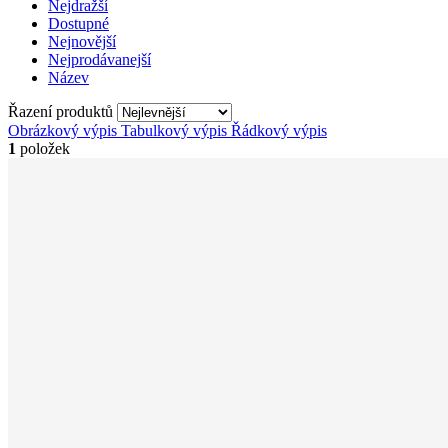
Nejdražší
Dostupné
Nejnovější
Nejprodávanejší
Název
Řazení produktů
Obrázkový výpis
Tabulkový výpis
Řádkový výpis
1
položek