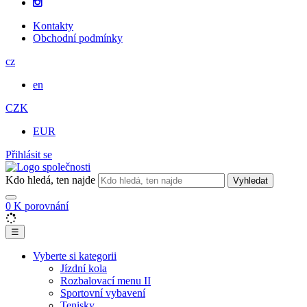
Kontakty
Obchodní podmínky
cz
en
CZK
EUR
Přihlásit se
Kdo hledá, ten najde
Vyhledat
0
K porovnání
☰
Vyberte si kategorii
Jízdní kola
Rozbalovací menu II
Sportovní vybavení
Tenisky