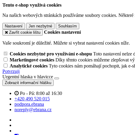
Tento e-shop využívá cookies
Na našich webových stránkách používáme soubory cookies. Některé z n
Nastavení
Jen nezbytné
Souhlasím
Cookies nastavení
Zavřít cookie lištu
Vaše soukromí je důležité. Můžete si vybrat nastavení cookies níže.
Cookies nezbytné pro využívání e-shopu
Toto nastavení nelze 
Marketingové cookies
Díky těmto cookies můžeme zlepšovat výko
Analytické cookies
Tyto cookies nám pomáhají pochopit, jak e-s
Potvrzuji
Urgentní hlaska v hlavicce
Zobrazit informační hlášku
Po - Pá: 8:00 až 16:30
+420 490 520 015
podpora.ebrana
noreply@ebrana.cz