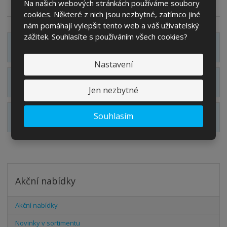
í
Na našich webových stránkách používáme soubory
Sdílet
cookies. Některé z nich jsou nezbytné, zatímco jiné
nám pomáhají vylepšit tento web a váš uživatelský
zážitek. Souhlasíte s používáním všech cookies?
Zobrazit hodnocení produktu
Nastavení
Zobrazit související produkty
Jen nezbytné
Souhlasím
Zobrazit alternativní produkty
Akční nabídky
Akční nabídky
Novinky v sortimentu