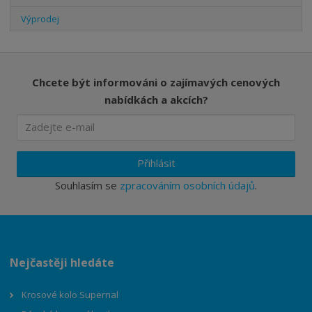
Výprodej
Chcete být informováni o zajímavých cenových
nabídkách a akcích?
Přihlásit
Souhlasím se
zpracováním osobních údajů
.
Nejčastěji hledáte
Krosové kolo Supernal