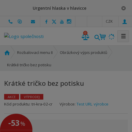
Urgentní hlaska v hlavicce
c
CZK
z
0
☰
Ú
Rozbalovací menu II
Obrázkový výpis produktů
v
o
Krátké tričko bez potisku
d
n
Krátké tričko bez potisku
í
s
t
AKCE
VÝPRODEJ
r
Kód produktu:
tri-kra-02-cr
Výrobce:
Test URL výrobce
a
n
-53
%
a