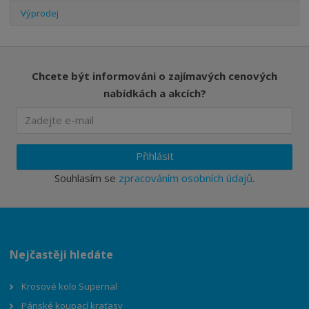
Výprodej
Chcete být informováni o zajímavých cenových
nabídkách a akcích?
Přihlásit
Souhlasím se
zpracováním osobních údajů
.
Nejčastěji hledáte
Krosové kolo Supernal
Pánské koupací kraťasy