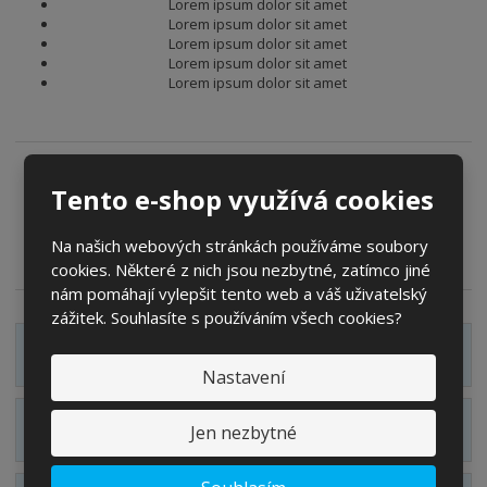
Lorem ipsum dolor sit amet
í
Lorem ipsum dolor sit amet
Lorem ipsum dolor sit amet
Lorem ipsum dolor sit amet
Lorem ipsum dolor sit amet
Tento e-shop využívá cookies
Zeptejte se odborníka
Porovnání
Na našich webových stránkách používáme soubory
Sdílet
cookies. Některé z nich jsou nezbytné, zatímco jiné
nám pomáhají vylepšit tento web a váš uživatelský
zážitek. Souhlasíte s používáním všech cookies?
Zobrazit detailní popis
Nastavení
Zobrazit technické parametry
Jen nezbytné