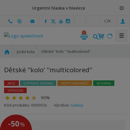
Urgentní hlaska v hlavicce
c
CZK
z
0
☰
Ú
Dětské ''kolo' ''multicolored''
Jízdní kola
v
o
Dětské ''kolo' ''multicolored''
d
n
í
AKCE
DOPRAVA ZDARMA
NEJPRODÁVANĚJŠÍ
NOVINKA
s
VÝPRODEJ
t
90%
r
Kód produktu:
000003z
Výrobce:
Galaxy
a
n
-50
a
%