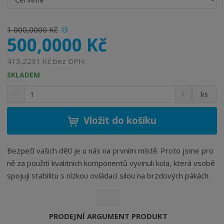
1 000,0000 Kč
500,0000 Kč
413,2231 Kč bez DPH
SKLADEM
S
N
Z
ks
n
a
m
í
v
ě
ž
ý
Vložit do košíku
n
i
š
i
t
i
t
m
t
Bezpečí vašich dětí je u nás na prvním místě. Proto jsme pro
p
n
m
ně za použití kvalitních komponentů vyvinuli kola, která vsobě
o
o
n
spojují stabilitu s nízkou ovládací silou na brzdových pákách.
ž
o
č
s
ž
e
t
s
t
v
t
PRODEJNÍ ARGUMENT PRODUKT
í
v