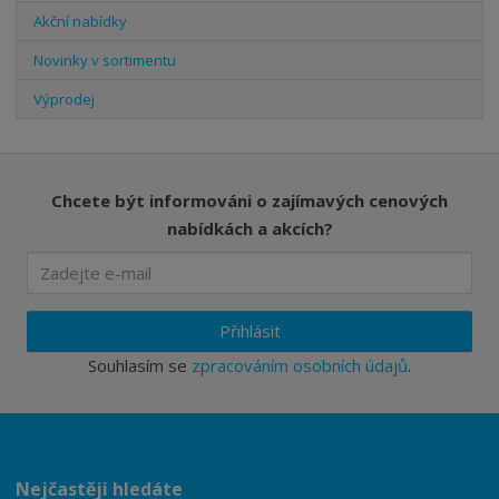
Akční nabídky
Novinky v sortimentu
Výprodej
Chcete být informováni o zajímavých cenových
nabídkách a akcích?
Přihlásit
Souhlasím se
zpracováním osobních údajů
.
Nejčastěji hledáte