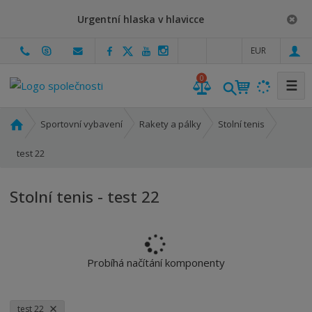
Urgentní hlaska v hlavicce
c
EUR
z
0
☰
Ú
Sportovní vybavení
Rakety a pálky
Stolní tenis
v
o
test 22
d
n
Stolní tenis - test 22
í
s
t
r
a
Probíhá načítání komponenty
n
a
test 22