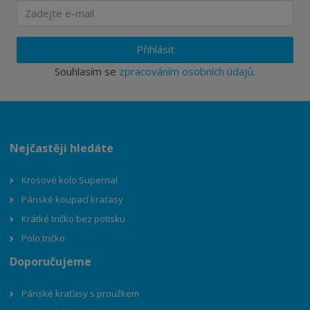
Přihlásit
Souhlasím se
zpracováním osobních údajů
.
Nejčastěji hledáte
Krosové kolo Supernal
Pánské koupací kraťasy
Krátké tričko bez potisku
Polo tričko
Doporučujeme
Pánské kraťasy s proužkem