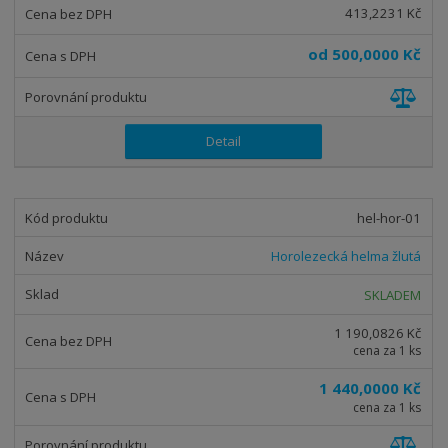
413,2231 Kč
o
v
v
v
d
ý
ý
ý
od
500,0000 Kč
u
v
v
p
k
ý
ý
i
t
p
p
s
ů
Detail
i
i
s
s
hel-hor-01
Horolezecká helma žlutá
SKLADEM
1 190,0826 Kč
cena za 1 ks
1 440,0000 Kč
cena za 1 ks