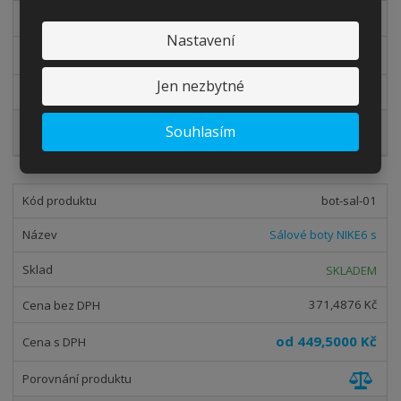
661,1570 Kč
Nastavení
od
800,0000 Kč
Jen nezbytné
Souhlasím
Detail
bot-sal-01
Sálové boty NIKE6 s
SKLADEM
371,4876 Kč
od
449,5000 Kč