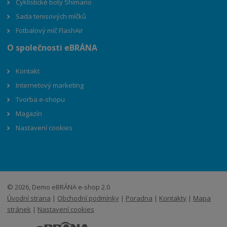
Cyklistické boty Shimano
Sada tenisových míčků
Fotbalový míč FlashAir
O společnosti eBRÁNA
Kontakt
Internetový marketing
Tvorba e-shopu
Magazín
Nastavení cookies
© 2026, Demo eBRÁNA e-shop 2.0
Úvodní strana
|
Obchodní podmínky
|
Poradna
|
Kontakty
|
Mapa
stránek
|
Nastavení cookies
E