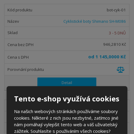
bot-cyk-01
Cyklistické boty Shimano SH-M086
3 - 5 DNŮ
946,2810 Kč
od
1 145,0000 Kč
Detail
Tento e-shop využívá cookies
bot-tur-01
Na našich webových stránkách používáme soubory
Turistické boty Reebok Sport23
cookies. Některé z nich jsou nezbytné, zatímco jiné
nám pomáhají vylepšit tento web a váš uživatelský
SKLADEM
zážitek. Souhlasíte s používáním všech cookies?