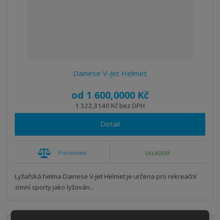
o
v
v
v
d
ý
ý
ý
u
v
v
p
k
ý
ý
i
t
p
p
s
ů
i
i
Dainese V-Jet Helmet
s
s
od
1 600,0000 Kč
1 322,3140 Kč bez DPH
Detail
Porovnání
SKLADEM
Lyžařská helma Dainese V-Jet Helmet je určena pro rekreační
zimní sporty jako lyžován...