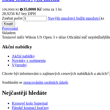
35,0000 Kč
cena za 1 ks
100,0000 Kč
28,9256 Kč bez DPH
Změnit počet
Navýšit množství
Snížit množství
ks
Koupit
Porovnání
Skladem
Tenisové míče Wilson US Open 3 v dóze Oficiální míč nejobtížnějšího
Akční nabídky
Akční nabídky
Novinky v sortimentu
Výprodej
Chcete být informováni o zajímavých cenových nabídkách a akcích?
Souhlasím se
zpracováním osobních údajů
.
Nejčastěji hledáte
Krosové kolo Supernal
Pánské koupací kraťasy