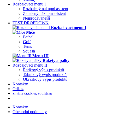
Rozbalovací menu I
Rozbalený nákupní asistent
Zabalený nákupní asistent
Nejprodávanější
TEST DROPDOWN
Rozbalovací menu I
Míče
Fotbal
Golf
Tenis
Squash
Menu III
Rakety a pálky
Rozbalovací menu II
Řádkový výpis produktů
Tabulkový výpis produktů
Obrázkový výpis produktů
Kontakty
Odkaz
změna cookies souhlasu
Kontakty
Obchodní podmínky