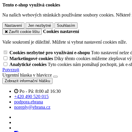
Tento e-shop využívá cookies
Na našich webových stránkách používáme soubory cookies. Některé z n
Nastavení
Jen nezbytné
Souhlasím
Cookies nastavení
Zavřít cookie lištu
Vaše soukromí je důležité. Můžete si vybrat nastavení cookies níže.
Cookies nezbytné pro využívání e-shopu
Toto nastavení nelze 
Marketingové cookies
Díky těmto cookies můžeme zlepšovat výko
Analytické cookies
Tyto cookies nám pomáhají pochopit, jak e-s
Potvrzuji
Urgentní hlaska v hlavicce
Zobrazit informační hlášku
Po - Pá: 8:00 až 16:30
+420 490 520 015
podpora.ebrana
noreply@ebrana.cz