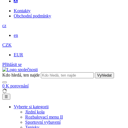
Kontakty
Obchodní podmínky
cz
en
CZK
EUR
Přihlásit se
Kdo hledá, ten najde
Vyhledat
0
K porovnání
☰
Vyberte si kategorii
Jízdní kola
Rozbalovací menu II
Sportovní vybavení
Tenisky