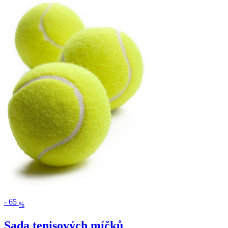
-
65
%
Sada tenisových míčků