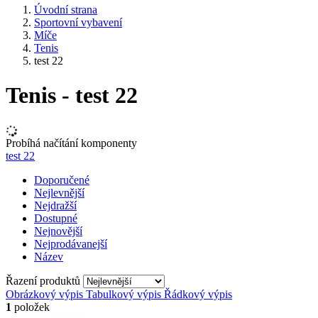
Úvodní strana
Sportovní vybavení
Míče
Tenis
test 22
Tenis - test 22
Probíhá načítání komponenty
test 22
Doporučené
Nejlevnější
Nejdražší
Dostupné
Nejnovější
Nejprodávanejší
Název
Řazení produktů
Obrázkový výpis
Tabulkový výpis
Řádkový výpis
1
položek