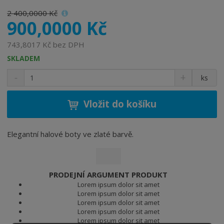
2 400,0000 Kč
900,0000 Kč
743,8017 Kč bez DPH
SKLADEM
S
N
Z
ks
n
a
m
í
v
ě
ž
ý
Vložit do košíku
n
i
š
i
t
i
t
m
t
Elegantní halové boty ve zlaté barvě.
p
n
m
o
o
n
ž
o
č
s
ž
e
PRODEJNÍ ARGUMENT PRODUKT
t
s
t
Lorem ipsum dolor sit amet
v
t
Lorem ipsum dolor sit amet
í
v
Lorem ipsum dolor sit amet
í
Lorem ipsum dolor sit amet
Lorem ipsum dolor sit amet