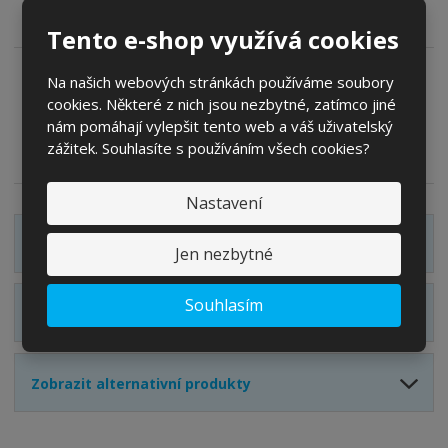
Tento e-shop využívá cookies
Na našich webových stránkách používáme soubory
Zeptejte se odborníka
Porovnání
cookies. Některé z nich jsou nezbytné, zatímco jiné
nám pomáhají vylepšit tento web a váš uživatelský
zážitek. Souhlasíte s používáním všech cookies?
Sdílet
Nastavení
Zobrazit detailní popis
Jen nezbytné
Souhlasím
Zobrazit hodnocení produktu
Zobrazit alternativní produkty