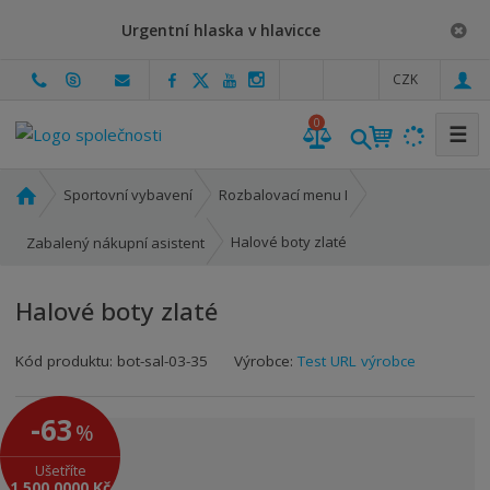
Urgentní hlaska v hlavicce
c
CZK
z
0
☰
Ú
Sportovní vybavení
Rozbalovací menu I
v
o
Halové boty zlaté
Zabalený nákupní asistent
d
n
Halové boty zlaté
í
s
Kód produktu:
bot-sal-03-35
Výrobce:
Test URL výrobce
t
r
a
-63
%
n
a
Ušetříte
1 500,0000 Kč