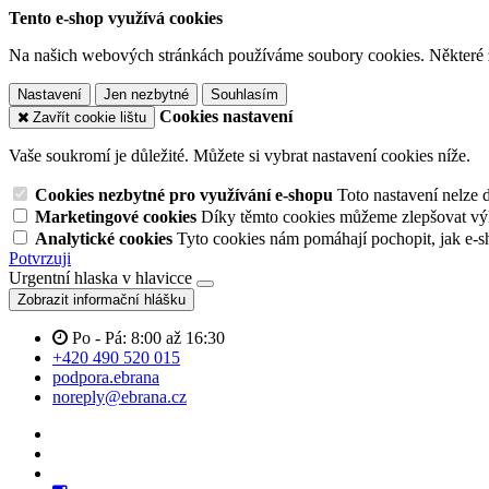
Tento e-shop využívá cookies
Na našich webových stránkách používáme soubory cookies. Některé z n
Nastavení
Jen nezbytné
Souhlasím
Cookies nastavení
Zavřít cookie lištu
Vaše soukromí je důležité. Můžete si vybrat nastavení cookies níže.
Cookies nezbytné pro využívání e-shopu
Toto nastavení nelze 
Marketingové cookies
Díky těmto cookies můžeme zlepšovat výko
Analytické cookies
Tyto cookies nám pomáhají pochopit, jak e-s
Potvrzuji
Urgentní hlaska v hlavicce
Zobrazit informační hlášku
Po - Pá: 8:00 až 16:30
+420 490 520 015
podpora.ebrana
noreply@ebrana.cz