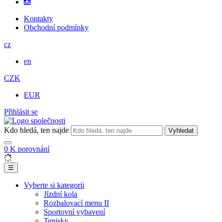
Kontakty
Obchodní podmínky
cz
en
CZK
EUR
Přihlásit se
Kdo hledá, ten najde
Vyhledat
0
K porovnání
☰
Vyberte si kategorii
Jízdní kola
Rozbalovací menu II
Sportovní vybavení
Tenisky