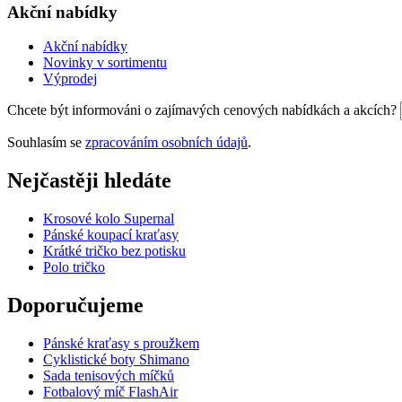
Akční nabídky
Akční nabídky
Novinky v sortimentu
Výprodej
Chcete být informováni o zajímavých cenových nabídkách a akcích?
Souhlasím se
zpracováním osobních údajů
.
Nejčastěji hledáte
Krosové kolo Supernal
Pánské koupací kraťasy
Krátké tričko bez potisku
Polo tričko
Doporučujeme
Pánské kraťasy s proužkem
Cyklistické boty Shimano
Sada tenisových míčků
Fotbalový míč FlashAir