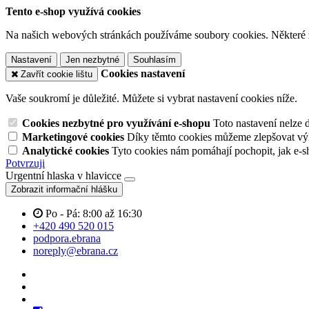
Tento e-shop využívá cookies
Na našich webových stránkách používáme soubory cookies. Některé z n
Nastavení
Jen nezbytné
Souhlasím
Cookies nastavení
Zavřít cookie lištu
Vaše soukromí je důležité. Můžete si vybrat nastavení cookies níže.
Cookies nezbytné pro využívání e-shopu
Toto nastavení nelze 
Marketingové cookies
Díky těmto cookies můžeme zlepšovat výko
Analytické cookies
Tyto cookies nám pomáhají pochopit, jak e-s
Potvrzuji
Urgentní hlaska v hlavicce
Zobrazit informační hlášku
Po - Pá: 8:00 až 16:30
+420 490 520 015
podpora.ebrana
noreply@ebrana.cz