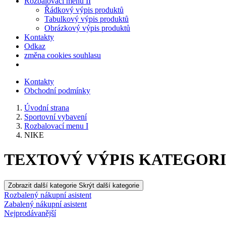
Rozbalovací menu II
Řádkový výpis produktů
Tabulkový výpis produktů
Obrázkový výpis produktů
Kontakty
Odkaz
změna cookies souhlasu
Kontakty
Obchodní podmínky
Úvodní strana
Sportovní vybavení
Rozbalovací menu I
NIKE
TEXTOVÝ VÝPIS KATEGORIÍ
Zobrazit další kategorie
Skrýt další kategorie
Rozbalený nákupní asistent
Zabalený nákupní asistent
Nejprodávanější