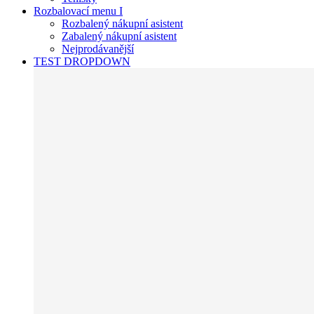
Rozbalovací menu I
Rozbalený nákupní asistent
Zabalený nákupní asistent
Nejprodávanější
TEST DROPDOWN