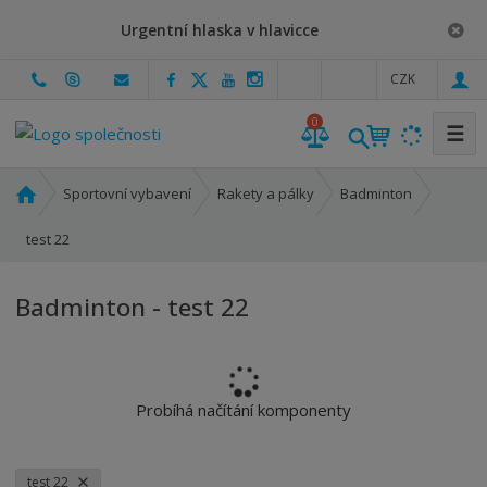
Urgentní hlaska v hlavicce
c
CZK
z
0
☰
Ú
Sportovní vybavení
Rakety a pálky
Badminton
v
o
test 22
d
n
Badminton - test 22
í
s
t
r
a
Probíhá načítání komponenty
n
a
test 22