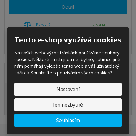
Detail
Porovnání
SKLADEM
Tento e-shop využívá cookies
Hmotnost rakety (99 g)umožňuje dobrou ovladatelnost
akonstrukce rakety je koncipována...
Na našich webových stránkách používáme soubory
cookies. Některé z nich jsou nezbytné, zatímco jiné
nám pomáhají vylepšit tento web a váš uživatelský
zážitek. Souhlasíte s používáním všech cookies?
Akční nabídky
Akční nabídky
Nastavení
Novinky v sortimentu
Jen nezbytné
Výprodej
Souhlasím