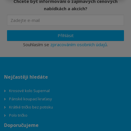
Chcete být informováni o zajímavých cenových
nabídkách a akcích?
Přihlásit
Souhlasím se
zpracováním osobních údajů
.
Nejčastěji hledáte
Krosové kolo Supernal
Pánské koupací kraťasy
Krátké tričko bez potisku
Polo tričko
Doporučujeme