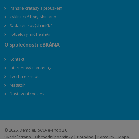
Pánské kraťasy s proužkem
Cyklistické boty Shimano
Sada tenisových míčků
Fotbalový míč FlashAir
O společnosti eBRÁNA
Kontakt
Internetový marketing
Tvorba e-shopu
Magazín
Nastavení cookies
© 2026, Demo eBRÁNA e-shop 2.0
Úvodní strana
|
Obchodní podmínky
|
Poradna
|
Kontakty
|
Mapa