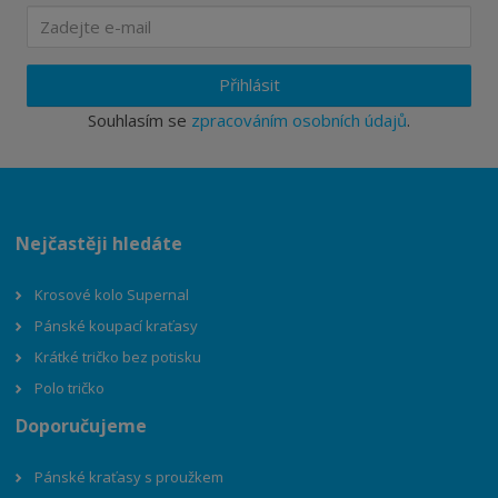
Přihlásit
Souhlasím se
zpracováním osobních údajů
.
Nejčastěji hledáte
Krosové kolo Supernal
Pánské koupací kraťasy
Krátké tričko bez potisku
Polo tričko
Doporučujeme
Pánské kraťasy s proužkem