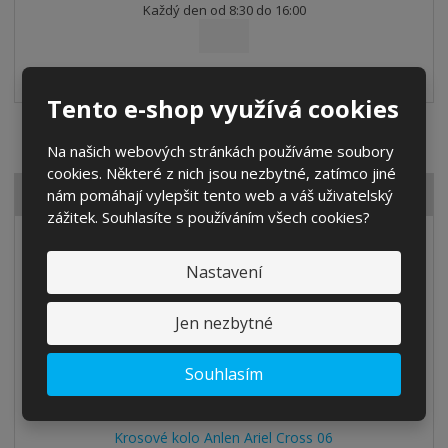
Každý den od 8:30 do 16:00
NOVINKY
Každý měsíc
Tento e-shop využívá cookies
Toto je
horní text úvodní strany
.
Na našich webových stránkách používáme soubory
cookies. Některé z nich jsou nezbytné, zatímco jiné
Akční nabídky
nám pomáhají vylepšit tento web a váš uživatelský
zážitek. Souhlasíte s používáním všech cookies?
AKCE
14
%
-
Nastavení
DOPRAVA ZDARMA
Jen nezbytné
Souhlasím
Krosové kolo Anlen Ariel Cross 06