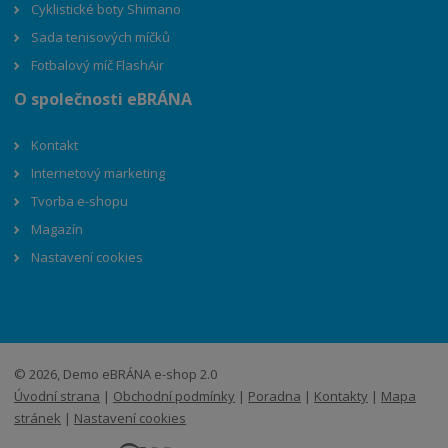
Cyklistické boty Shimano
Sada tenisových míčků
Fotbalový míč FlashAir
O společnosti eBRÁNA
Kontakt
Internetový marketing
Tvorba e-shopu
Magazín
Nastavení cookies
© 2026, Demo eBRÁNA e-shop 2.0
Úvodní strana
|
Obchodní podmínky
|
Poradna
|
Kontakty
|
Mapa
stránek
|
Nastavení cookies
E