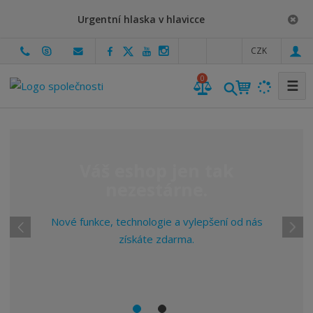
Urgentní hlaska v hlavicce
c
CZK
z
0
☰
e
p
d
B
Váš eshop jen tak
R
ř
a
Á
nezestárne.
N
e
l
A
Nové funkce, technologie a vylepšení od nás
e
získáte zdarma.
d
š
s
h
c
í
o
p