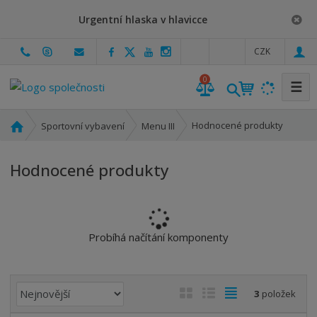
Urgentní hlaska v hlavicce
c
CZK
z
0
☰
Ú
Hodnocené produkty
Sportovní vybavení
Menu III
v
o
Hodnocené produkty
d
n
í
s
t
Probíhá načítání komponenty
r
a
n
Ř
O
T
Ř
3
položek
a
a
b
a
á