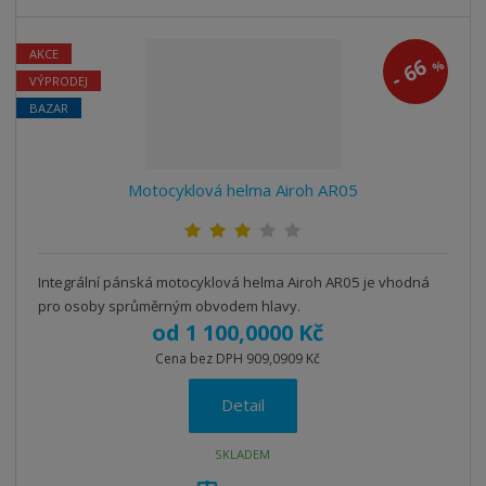
AKCE
66
%
-
VÝPRODEJ
BAZAR
Motocyklová helma Airoh AR05
Integrální pánská motocyklová helma Airoh AR05 je vhodná
pro osoby sprůměrným obvodem hlavy.
od
1 100,0000 Kč
Cena bez DPH 909,0909 Kč
Detail
SKLADEM