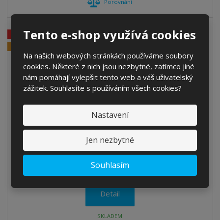
Porovnání
Tento e-shop využívá cookies
AKCE
58
%
-
NEJPRODÁVANĚJŠÍ
Na našich webových stránkách používáme soubory
cookies. Některé z nich jsou nezbytné, zatímco jiné
nám pomáhají vylepšit tento web a váš uživatelský
zážitek. Souhlasíte s používáním všech cookies?
Motocyklová helma Uvex Hero
Nastavení
Integrální pánská motocyklová helma Uvex Hero je vhodná
Jen nezbytné
pro osoby s větší obvodem hlavy, především pro muže.
od
1 600,0000 Kč
Souhlasím
Cena bez DPH 1 322,3140 Kč
Detail
SKLADEM