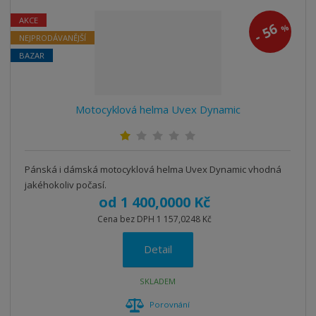
z
r
b
d
e
AKCE
56
á
u
k
%
n
-
NEJPRODÁVANĚJŠÍ
z
l
o
í
BAZAR
k
k
v
p
o
o
ý
r
o
v
v
v
Motocyklová helma Uvex Dynamic
d
ý
ý
ý
u
v
v
p
k
ý
ý
i
t
p
p
s
Pánská i dámská motocyklová helma Uvex Dynamic vhodná
ů
jakéhokoliv počasí.
i
i
od
1 400,0000 Kč
s
s
Cena bez DPH 1 157,0248 Kč
Detail
SKLADEM
Porovnání