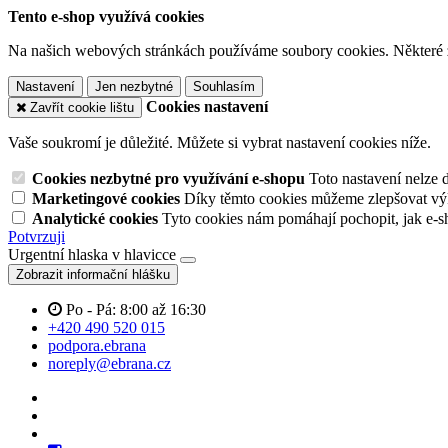
Tento e-shop využívá cookies
Na našich webových stránkách používáme soubory cookies. Některé z n
Nastavení
Jen nezbytné
Souhlasím
Cookies nastavení
Zavřít cookie lištu
Vaše soukromí je důležité. Můžete si vybrat nastavení cookies níže.
Cookies nezbytné pro využívání e-shopu
Toto nastavení nelze 
Marketingové cookies
Díky těmto cookies můžeme zlepšovat výko
Analytické cookies
Tyto cookies nám pomáhají pochopit, jak e-s
Potvrzuji
Urgentní hlaska v hlavicce
Zobrazit informační hlášku
Po - Pá: 8:00 až 16:30
+420 490 520 015
podpora.ebrana
noreply@ebrana.cz