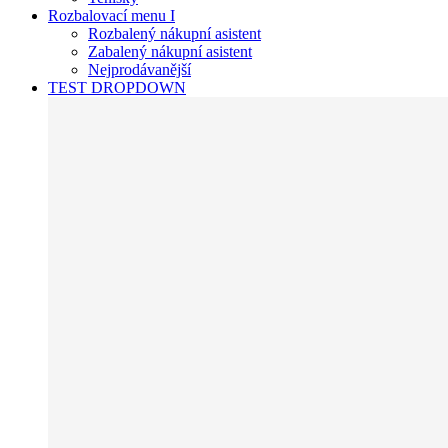
Rozbalovací menu I
Rozbalený nákupní asistent
Zabalený nákupní asistent
Nejprodávanější
TEST DROPDOWN