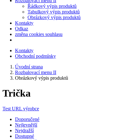
Rozbalovací menu II
Řádkový výpis produktů
Tabulkový výpis produktů
Obrázkový výpis produktů
Kontakty
Odkaz
změna cookies souhlasu
Kontakty
Obchodní podmínky
Úvodní strana
Rozbalovací menu II
Obrázkový výpis produktů
Trička
Test URL výrobce
Doporučené
Nejlevnější
Nejdražší
Dostupné