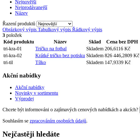
Nejnovější
Nejprodávanejší
Název
Řazení produktů
Obrázkový výpis
Tabulkový výpis
Řádkový výpis
3
položek
Kód produktu
Název
Sklad
Cena bez DPH
tri-kra-01
Tričko na fotbal
Skladem
206,6116 Kč
tri-kra-02
Krátké tričko bez potisku
Skladem
826 446,2809 Kč
tri-til
Tílko
Skladem
147,9339 Kč
Akční nabídky
Akční nabídky
Novinky v sortimentu
Výprodej
Chcete být informováni o zajímavých cenových nabídkách a akcích?
Souhlasím se
zpracováním osobních údajů
.
Nejčastěji hledáte