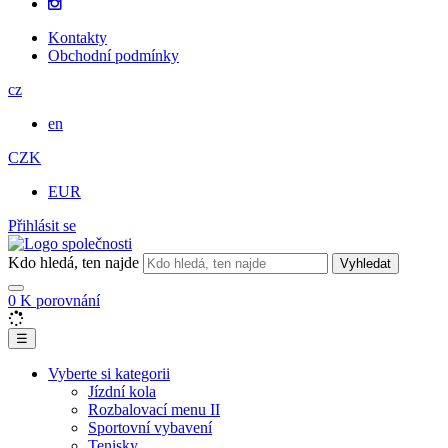
Kontakty
Obchodní podmínky
cz
en
CZK
EUR
Přihlásit se
Kdo hledá, ten najde
Vyhledat
0
K porovnání
☰
Vyberte si kategorii
Jízdní kola
Rozbalovací menu II
Sportovní vybavení
Tenisky