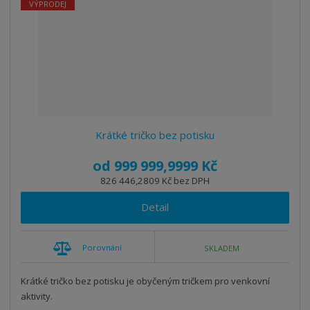
í
VÝPRODEJ
k
k
v
p
o
o
ý
r
o
v
v
v
d
ý
ý
ý
u
v
v
p
k
ý
ý
i
t
p
p
s
ů
i
i
Krátké tričko bez potisku
s
s
od
999 999,9999 Kč
826 446,2809 Kč bez DPH
Detail
Porovnání
SKLADEM
Krátké tričko bez potisku je obyčeným tričkem pro venkovní
aktivity.