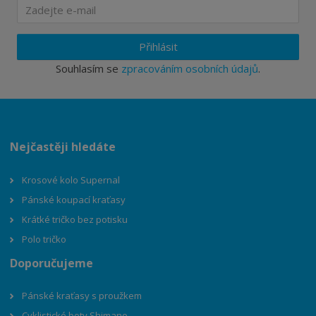
Přihlásit
Souhlasím se
zpracováním osobních údajů
.
Nejčastěji hledáte
Krosové kolo Supernal
Pánské koupací kraťasy
Krátké tričko bez potisku
Polo tričko
Doporučujeme
Pánské kraťasy s proužkem
Cyklistické boty Shimano