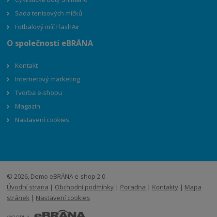
Sada tenisových míčků
Fotbalový míč FlashAir
O společnosti eBRÁNA
Kontakt
Internetový marketing
Tvorba e-shopu
Magazín
Nastavení cookies
© 2026, Demo eBRÁNA e-shop 2.0
Úvodní strana
|
Obchodní podmínky
|
Poradna
|
Kontakty
|
Mapa
stránek
|
Nastavení cookies
E
B