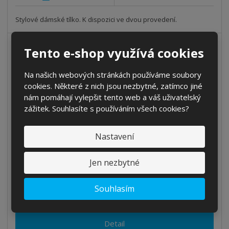
Stylové dámské tílko. K dispozici ve dvou provedení.
AKCE
Tento e-shop využívá cookies
38
%
-
NOVINKA
Na našich webových stránkách používáme soubory
cookies. Některé z nich jsou nezbytné, zatímco jiné
nám pomáhají vylepšit tento web a váš uživatelský
zážitek. Souhlasíte s používáním všech cookies?
Nastavení
Jen nezbytné
Tričko na fotbal
Souhlasím
od
250,0000 Kč
206,6116 Kč bez DPH
Detail